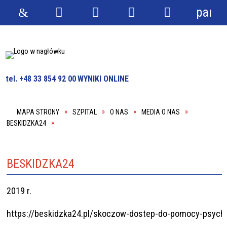
panel
Strona
Wyszukiwarka
Narzędzia
Menu
Menu
główna
główne
szczegółowe
tel. +48 33 854 92 00
WYNIKI ONLINE
MAPA STRONY
SZPITAL
O NAS
MEDIA O NAS
BESKIDZKA24
BESKIDZKA24
2019 r.
https://beskidzka24.pl/skoczow-dostep-do-pomocy-psycho