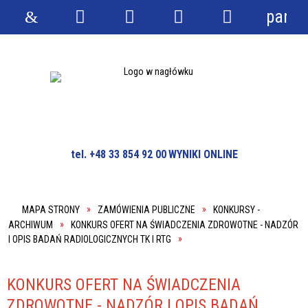
panel
Strona
Wyszukiwarka
Narzędzia
Menu
Menu
główna
główne
szczegółowe
tel. +48 33 854 92 00
WYNIKI ONLINE
MAPA STRONY
ZAMÓWIENIA PUBLICZNE
KONKURSY -
ARCHIWUM
KONKURS OFERT NA ŚWIADCZENIA ZDROWOTNE - NADZÓR
I OPIS BADAŃ RADIOLOGICZNYCH TK I RTG
KONKURS OFERT NA ŚWIADCZENIA
ZDROWOTNE - NADZÓR I OPIS BADAŃ