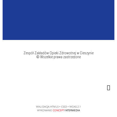
Zespół Zakładów Opieki Zdrowotnej w Cieszynie
© Wszelkie prawa zastrzeżone
WALIDACJA:
HTML5
+
CSS3
+
WCAG 2.1
WYKONANIE
CONCEPT
INTERMEDIA