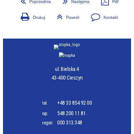
Poprzednia
Następna
Pdf
Drukuj
Powrót
Kontakt
ul. Bielska 4
43-400 Cieszyn
+48 33 854 92 00
tel.
548 200 11 81
nip:
000 313 348
regon: