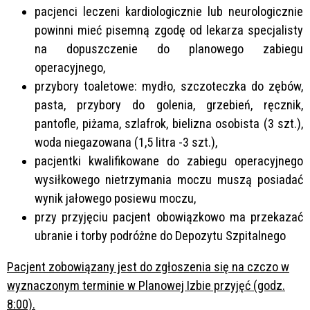
pacjenci leczeni kardiologicznie lub neurologicznie
powinni mieć pisemną zgodę od lekarza specjalisty
na dopuszczenie do planowego zabiegu
operacyjnego,
przybory toaletowe: mydło, szczoteczka do zębów,
pasta, przybory do golenia, grzebień, ręcznik,
pantofle, piżama, szlafrok, bielizna osobista (3 szt.),
woda niegazowana (1,5 litra -3 szt.),
pacjentki kwalifikowane do zabiegu operacyjnego
wysiłkowego nietrzymania moczu muszą posiadać
wynik jałowego posiewu moczu,
przy przyjęciu pacjent obowiązkowo ma przekazać
ubranie i torby podróżne do Depozytu Szpitalnego
Pacjent zobowiązany jest do zgłoszenia się na czczo w
wyznaczonym terminie w Planowej Izbie przyjęć (godz.
8:00).