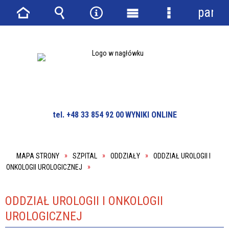
panel
Strona
Wyszukiwarka
Narzędzia
Menu
Menu
główna
główne
szczegółowe
tel. +48 33 854 92 00
WYNIKI ONLINE
MAPA STRONY
SZPITAL
ODDZIAŁY
ODDZIAŁ UROLOGII I
ONKOLOGII UROLOGICZNEJ
ODDZIAŁ UROLOGII I ONKOLOGII
UROLOGICZNEJ