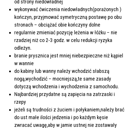
od strony niedowładnej
wykonywać ćwiczenia niedowładnych(porażonych )
kończyn, przyjmować symetryczną postawę po obu
stronach – obciążać obie kończyny dolne
regularnie zmieniać pozycję leżenia w łóżku – nie
rzadziej niż co 2-3 godz. w celu redukcji ryzyka
odleżyn.
branie prysznica jest mniej niebezpieczne niż kąpiel
w wannie
do kabiny lub wanny należy wchodzić słabszą
nogą,wychodzić – mocniejszą,te same zasady
dotyczą wchodzenia i wychodzenia z samochodu.
Najbardziej przydatne są zapięcia na zatrzaski i
rzepy
jeżeli są trudności z żuciem i połykaniem,należy brać
do ust małe ilości jedzenia i po każdym kęsie
zwracać uwagę,aby w jamie ustnej nie zostawały