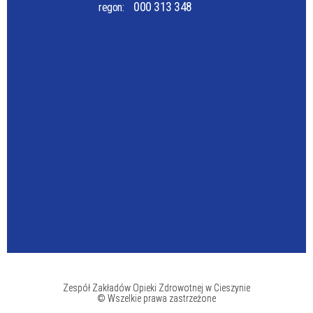
000 313 348
regon:
Zespół Zakładów Opieki Zdrowotnej w Cieszynie
© Wszelkie prawa zastrzeżone