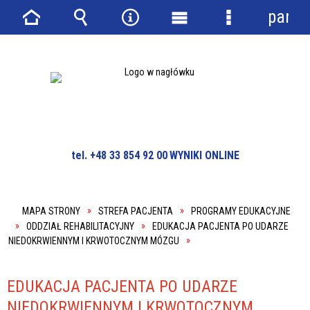
panel
Strona
Wyszukiwarka
Narzędzia
Menu
Menu
główna
główne
szczegółowe
tel. +48 33 854 92 00
WYNIKI ONLINE
MAPA STRONY
STREFA PACJENTA
PROGRAMY EDUKACYJNE
ODDZIAŁ REHABILITACYJNY
EDUKACJA PACJENTA PO UDARZE
NIEDOKRWIENNYM I KRWOTOCZNYM MÓZGU
EDUKACJA PACJENTA PO UDARZE
NIEDOKRWIENNYM I KRWOTOCZNYM