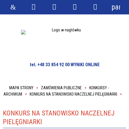
panel
Strona
Wyszukiwarka
Narzędzia
Menu
Menu
główna
główne
szczegółowe
tel. +48 33 854 92 00
WYNIKI ONLINE
MAPA STRONY
ZAMÓWIENIA PUBLICZNE
KONKURSY -
ARCHIWUM
KONKURS NA STANOWISKO NACZELNEJ PIELĘGNIARKI
KONKURS NA STANOWISKO NACZELNEJ
PIELĘGNIARKI