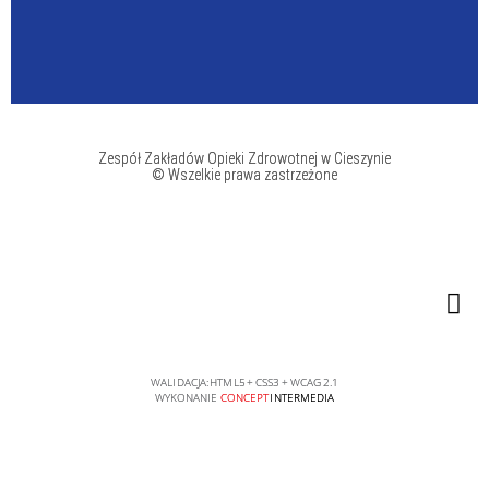
Zespół Zakładów Opieki Zdrowotnej w Cieszynie
© Wszelkie prawa zastrzeżone
WALIDACJA:
HTML5
+
CSS3
+
WCAG 2.1
WYKONANIE
CONCEPT
INTERMEDIA