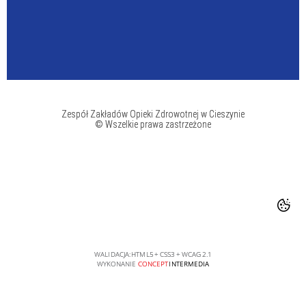
Zespół Zakładów Opieki Zdrowotnej w Cieszynie
© Wszelkie prawa zastrzeżone
WALIDACJA:
HTML5
+
CSS3
+
WCAG 2.1
WYKONANIE
CONCEPT
INTERMEDIA