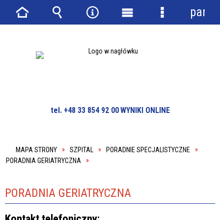
panel
Strona
Wyszukiwarka
Narzędzia
Menu
Menu
główna
główne
szczegółowe
tel. +48 33 854 92 00
WYNIKI ONLINE
MAPA STRONY
SZPITAL
PORADNIE SPECJALISTYCZNE
PORADNIA GERIATRYCZNA
PORADNIA GERIATRYCZNA
Kontakt telefoniczny: