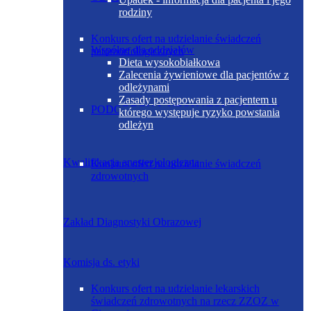
rodziny
Konkurs ofert na udzielanie świadczeń
Wspólne dla oddziałów
patomorfologicznych
Dieta wysokobiałkowa
Zalecenia żywieniowe dla pacjentów z
odleżynami
Zasady postępowania z pacjentem u
PODODDZIAŁ NEONATOLOGICZNY
którego występuje ryzyko powstania
odleżyn
Kwalifikacja anestezjologiczna
Konkurs ofert na udzielanie świadczeń
zdrowotnych
Zakład Diagnostyki Obrazowej
Komisja ds. etyki
Konkurs ofert na udzielanie lekarskich
świadczeń zdrowotnych na rzecz ZZOZ w