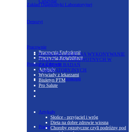
Cieszynie
Zakład Diagnostyki Laboratoryjnej
Depozyt
Pracownie
Pracownia Endoskopii
KONKURS OFERT NA WYKONYWANIE
Pracownia Rehabilitacji
ŚWIADCZEŃ ZDROWOTNYCH W
Promocja Zdrowia
ZAKRESIE BADAŃ
Artykuły
LABORATORYJNYCH
Wywiady z lekarzami
Pracownia Endoskopii
Biuletyn PTM
Pro Salute
Artykuły
Słońce - przyjaciel i wróg
Dieta na dobre zdrowie wiosną
Pracownia Rehabilitacji
Choroby egzotyczne czyli podróżny pod