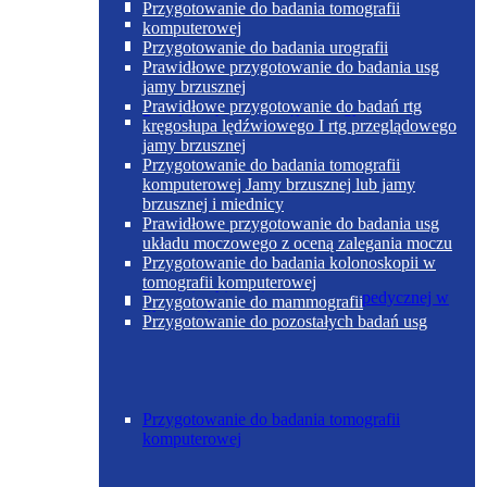
Poradnia otolaryngologiczna
Przygotowanie do badania tomografii
komputerowej
Przygotowanie do badania urografii
Prawidłowe przygotowanie do badania usg
jamy brzusznej
Prawidłowe przygotowanie do badań rtg
Poradnia chirurgii ogólnej w Skoczowie
kręgosłupa lędźwiowego I rtg przeglądowego
jamy brzusznej
Przygotowanie do badania tomografii
komputerowej Jamy brzusznej lub jamy
brzusznej i miednicy
Prawidłowe przygotowanie do badania usg
układu moczowego z oceną zalegania moczu
Przygotowanie do badania kolonoskopii w
tomografii komputerowej
Poradnia chirurgii urazowo-ortopedycznej w
Przygotowanie do mammografii
Skoczowie
Przygotowanie do pozostałych badań usg
Przygotowanie do badania tomografii
komputerowej