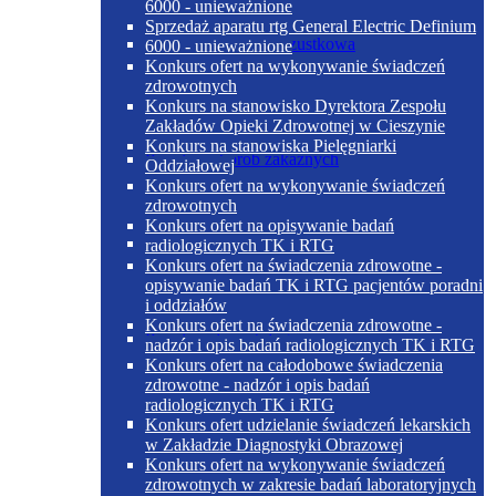
6000 - unieważnione
Sprzedaż aparatu rtg General Electric Definium
Dieta cukrzycowo-trzustkowa
6000 - unieważnione
Konkurs ofert na wykonywanie świadczeń
zdrowotnych
Konkurs na stanowisko Dyrektora Zespołu
Zakładów Opieki Zdrowotnej w Cieszynie
Konkurs na stanowiska Pielęgniarki
Poradnia chorób zakaźnych
Oddziałowej
Konkurs ofert na wykonywanie świadczeń
zdrowotnych
Konkurs ofert na opisywanie badań
Dieta papkowata
radiologicznych TK i RTG
Konkurs ofert na świadczenia zdrowotne -
opisywanie badań TK i RTG pacjentów poradni
i oddziałów
Konkurs ofert na świadczenia zdrowotne -
Poradnia dermatologiczna
nadzór i opis badań radiologicznych TK i RTG
Konkurs ofert na całodobowe świadczenia
zdrowotne - nadzór i opis badań
radiologicznych TK i RTG
Dieta płynna
Konkurs ofert udzielanie świadczeń lekarskich
w Zakładzie Diagnostyki Obrazowej
Konkurs ofert na wykonywanie świadczeń
zdrowotnych w zakresie badań laboratoryjnych