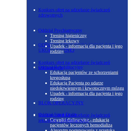
Konkurs ofert na udzielanie świadczeń
zdrowotnych
Oddział Psychiatryczny
Trening higieniczny
Trening lekowy
ODDZIAŁ UROLOGII I ONKOLOGII
Upadek - informacja dla pacjenta i jego
UROLOGICZNEJ
rodziny
Konkurs ofert na udzielanie świadczeń
Oddział Rehabilitacyjny
zdrowotnych
Edukacja pacjentów ze schorzeniami
kręgosłupa
Edukacja Pacjenta po udarze
niedokrwiennym i krwotocznym mózgu
Upadek - informacja dla pacjenta i jego
rodziny
BLOK OPERACYJNY
Oddział Stacji Dializ
Konkurs ofert na udzielanie świadczeń
Cewniki dializacyjne - edukacja
lekarskich i pielęgniarskich
pacjentów leczonych hemodializą
Algorytm postępowania z przetoką