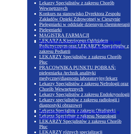
Lekarzy Specjalistów z zakresu Chorób
Wewnętrznych
Konkurs na stanowisko Dyrektora Zespołu
Zakładów Opieki Zdrowotnej w Cieszynie
Pielęgniarki w oddziale dziennym chemioterapii
Pielęgniarki
MAGISTRA FARMACJI
LEKARZA Kierującego Oddziałem
Prawidłowe przygotowanie do badania usg
Pediatrycznym oraz LEKARZY Specjalistów z
układu moczowego z oceną zalegania moczu
zakresu Pediatrii
LEKARZY Specjalistów z zakresu Chorób
Płuc
PRACOWNIKA PUNKTU POBRAŃ:
pielęgniarka /technik analityki
medycznej/diagnosta laboratoryjny/lekarz
Lekarzy Specjalistów z zakresu Nefrologii oraz
Chorób Wewnętrznych
Lekarzy Specjalistów z zakresu Endokrynologii
Lekarzy specjalistów z zakresu radiologii i
diagnostyki obrazowej
Lekarza Specjalistę z zakresu Okulistyki
Przygotowanie do badania kolonoskopii w
Lekarza Specjalistę z zakresu Neurologii
tomografii komputerowej
LEKARZY Specjalistów z zakresu Chorób
Płuc
LEKARZY różnych specjalizacji