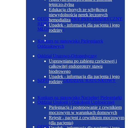
tętniczo-żylną
Edukacja chorych ze schyłkową
niewydolnością nerek leczonych
ODDZIAŁ DZIENNY PSYCHIATRYCZNY
hemodializą
REHABILITACYJNY DLA DZIECI I
Upadek - informacja dla pacjenta i jego
MŁODZIEŻY
rodziny
Konkurs na stanowiska Pielęgniarek
Oddziałowych
Oddział Urazowo-Ortopedyczny
Usprawniana po zabiegu częściowej i
całkowitej endoprotezy stawu
biodrowego
Upadek - informacja dla pacjenta i jego
SZPITALNY ODDZIAŁ RATUNKOWY
rodziny
Konkurs na stanowisko Naczelnej Pielęgniarki
Oddział Urologii i Onkologii Urologicznej
Pielęgnacja i postępowanie z cewnikiem
moczowym w warunkach domowych
Rejestr - pacjent z cewnikiem moczowym
(dla pacjenta)
ODDZIAŁ DZIENNY CHEMIOTERAPII
Upadek - informacja dla pacjenta i jego