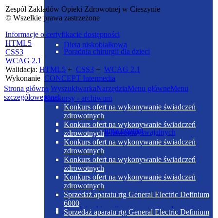
Zespół Zakładów Opieki Zdrowotnej w Cieszynie
© Wszelkie prawa zastrzeżone
Informacje o certyfikacie dostępności
HTML5
Dieta niskobiałkowa
Poradnia chirurgii dla dzieci
CSS3
WCAG 2.1
Walidacja:
HTML5
+
CSS3
+
WCAG 2.1
Wykonanie
CONCEPT
Intermedia
Strona główna
Wyszukiwarka
Narzędzia
Menu główne
Menu
szczegółowe
panel
Konkursy - archiwum
Konkurs ofert na wykonywanie świadczeń
zdrowotnych
Dieta niskoelektrolitowa normobiałkowa z
Konkurs ofert na wykonywanie świadczeń
Poradnia chirurgii ogólnej
ograniczeniem łatwoprzyswajalnych
zdrowotnych
węglowodanów
Konkurs ofert na wykonywanie świadczeń
zdrowotnych
Konkurs ofert na wykonywanie świadczeń
zdrowotnych
Konkurs ofert na wykonywanie świadczeń
zdrowotnych
Sprzedaż aparatu rtg General Electric Definium
6000
Poradnia chirurgii urazowo-ortopedycznej
Sprzedaż aparatu rtg General Electric Definium