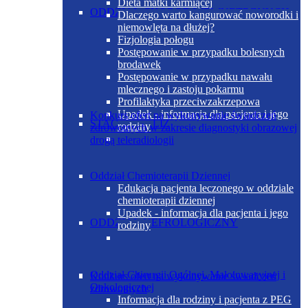
Dieta matki karmiącej
ODDZIAŁ CHORÓB WEWNĘTRZNYCH
Dlaczego warto kangurować noworodki i
niemowlęta na dłużej?
Fizjologia połogu
Postępowanie w przypadku bolesnych
brodawek
Postępowanie w przypadku nawału
mlecznego i zastoju pokarmu
Profilaktyka przeciwzakrzepowa
Upadek - informacja dla pacjenta i jego
Konkurs ofert na wykonywanie świadczeń
STACJA DIALIZ
rodziny
zdrowotnych w zakresie diagnostyki obrazowej
drogą teleradiologii
Oddział Chemioterapii Dziennej
Edukacja pacjenta leczonego w oddziale
chemioterapii dziennej
Upadek - informacja dla pacjenta i jego
ODDZIAŁ NEFROLOGICZNY
rodziny
Oddział Chirurgii Ogólnej, Małoinwazyjnej i
Konkurs ofert na wykonywanie świadczeń
Onkologicznej
zdrowotnych
Informacja dla rodziny i pacjenta z PEG