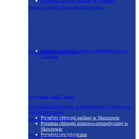
Poradnia chirurgii ogólnej w Ustroniu
Nocna i świąteczna opieka zdrowotna
Poradnia chirurgii urazowo-ortopedycznej w
Dokumentacja medyczna
Ustroniu
Wysokość opłat/Cennik
Przychodnia Rejonowa w Skoczowie (ul. Krzywa 4,
43-430 Skoczów)
Poradnia chirurgii ogólnej w Skoczowie
Deklaracja dostępności
Poradnia chirurgii urazowo-ortopedycznej w
Skoczowie
Poradnia neurologiczna
Przygotowanie do badań