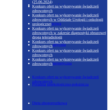
(25.06.2024)
Poradnia diabetologiczna
Konkurs ofert na wykonywanie świadczeń
zdrowotnych
Konkurs ofert na wykonywanie świadczeń
zdrowotnych w Oddziale Urologii i onkologii
Dieta podstawowa
urologicznej
Konkurs ofert na wykonywanie świadczeń
zdrowotnych w zakresie diagnostyki obrazowej
drogą teleradiologii
Konkurs ofert na wykonywanie świadczeń
Poradnia geriatryczna
zdrowotnych
Konkurs ofert na wykonywanie świadczeń
zdrowotnych
Konkurs ofert na wykonywanie świadczeń
Dieta ubogoenergetyczna
zdrowotnych
Konkurs ofert na wykonywanie świadczeń
zdrowotnych
Poradnia ginekologiczno-położnicza
Dieta ubogoresztkowa