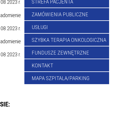
STREFA PACJENTA
.08.2023 r.
ZAMÓWIENIA PUBLICZNE
USŁUGI
.08.2023 r.
SZYBKA TERAPIA ONKOLOGICZNA
FUNDUSZE ZEWNĘTRZNE
.08.2023 r.
KONTAKT
MAPA SZPITALA/PARKING
IE: