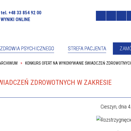
tel. +48 33 854 92 00
WYNIKI ONLINE
ZDROWIA PSYCHICZNEGO
STREFA PACJENTA
ZAMÓ
 ARCHIWUM
KONKURS OFERT NA WYKONYWANIE ŚWIADCZEŃ ZDROWOTNYCH 
OCNIK DYREKTORA DS. PRAW
RZECZNIK PRASOWY
NTA
Ł DZIENNY PSYCHIATRYCZNY
PORADNIA ZDROWIA PSYCHICZ
ONFERENCYJNO-SZKOLENIOWA
CENNIK ZA USŁUGI MEDYCZNE
WIADCZEŃ ZDROWOTNYCH W ZAKRESIE
JA/ADMINISTRACJA
FORMULARZ KONTAKTOWY
PORADNIA ZDROWIA PSYCHICZ
KONAWCY CZP
PRAWA PACJENTA
W WIŚLE
Cieszyn, dnia 4
CJA
RADA SPOŁECZNA