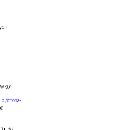
DIETY
nych
ZAKŁAD DIAGNOSTYKI
WEJ
LABORATORYJNEJ
SWKO”.
i.pl/strona-
00.
3 r. do