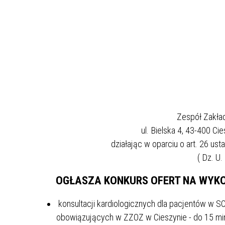
HISTORIA SZPITALA
NASZA MISJA
MEDIA O NAS
GAZETKA
Zespół Zakła
ul. Bielska 4, 43-400 Ci
WYRÓŻNIENIA
działając w oparciu o art. 26 usta
MUZEUM
( Dz. U.
FILM O SZPITALU
OGŁASZA KONKURS OFERT NA WYK
konsultacji kardiologicznych dla pacjentów w 
obowiązujących w ZZOZ w Cieszynie - do 15 mi