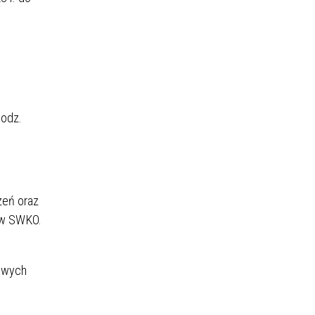
godz.
zeń oraz
h w SWKO.
DIETA BEZJAJECZNA
łowych
DIETA BEZLAKTOZOWA
DIETA BOGATOBIAŁKOWA