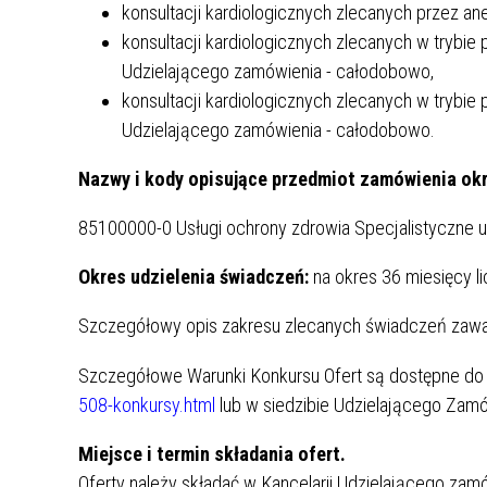
konsultacji kardiologicznych zlecanych przez an
konsultacji kardiologicznych zlecanych w trybie
ZAKRES UDZIELANYCH ŚWIADCZEŃ
PRAWA
Udzielającego zamówienia - całodobowo,
konsultacji kardiologicznych zlecanych w trybie
Udzielającego zamówienia - całodobowo.
Nazwy i kody opisujące przedmiot zamówienia o
85100000-0 Usługi ochrony zdrowia
Specjalistyczne 
PORADNIE SPECJALISTYCZNE
ODDZIA
Okres udzielenia świadczeń:
na okres 36 miesięcy l
Szczegółowy opis zakresu zlecanych świadczeń zawa
Szczegółowe Warunki Konkursu Ofert są dostępne do 
508-konkursy.html
lub w siedzibie Udzielającego Zamów
Miejsce i termin składania ofert.
Oferty należy składać w Kancelarii Udzielającego zamó