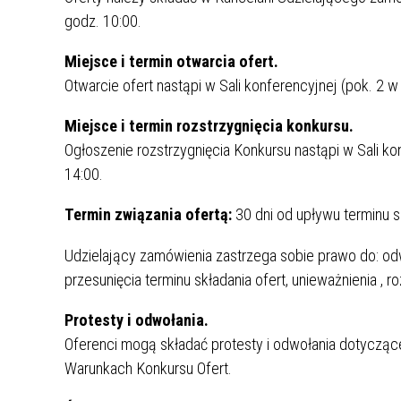
godz. 10:00.
Miejsce i termin otwarcia ofert.
Otwarcie ofert nastąpi w Sali konferencyjnej (pok. 2 w
Miejsce i termin rozstrzygnięcia konkursu.
Ogłoszenie rozstrzygnięcia Konkursu nastąpi w Sali ko
14:00.
Termin związania ofertą:
30 dni od upływu terminu sk
Udzielający zamówienia zastrzega sobie prawo do: od
przesunięcia terminu składania ofert, unieważnienia 
Protesty i odwołania.
PORADNIA CHIRURGII DLA DZIECI
ODDZIA
Oferenci mogą składać protesty i odwołania dotycząc
INTENS
Warunkach Konkursu Ofert.
PORADNIA CHIRURGII OGÓLNEJ
ODDZIA
ZAMÓWIENIA PUBLICZNE
KONKU