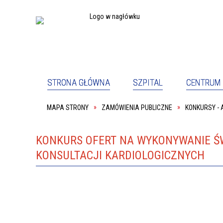
STRONA GŁÓWNA
SZPITAL
CENTRUM 
MAPA STRONY
ZAMÓWIENIA PUBLICZNE
KONKURSY -
PEŁNOM
SZPITAL
PACJE
ODDZIAŁ PSYCHIATRYCZNY
ODDZIA
PRACOWNIA REHABILITACJI
SALA K
KONKURS OFERT NA WYKONYWANIE Ś
KONSULTACJI KARDIOLOGICZNYCH
KOORDYNATOR DS. DOSTĘPNOŚCI
DYREKC
PRACOWNIK SOCJALNY
PODWY
O NAS
DYREK