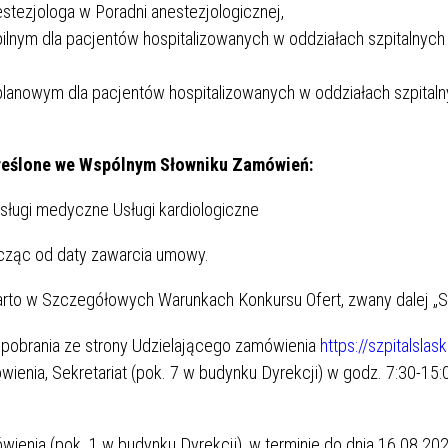
estezjologa w Poradni anestezjologicznej,
 pilnym dla pacjentów hospitalizowanych w oddziałach szpitalnych
 PACJENTA
ODWIEDZINY
 planowym dla pacjentów hospitalizowanych w oddziałach szpital
kreślone we Wspólnym Słowniku Zamówień:
usługi medyczne
Usługi kardiologiczne
ŁY
ZAKŁAD DIAGNOSTYKI OBRAZO
icząc od daty zawarcia umowy.
rto w Szczegółowych Warunkach Konkursu Ofert, zwany dalej „
pobrania ze strony Udzielającego zamówienia
https://szpitalslask
ienia, Sekretariat (pok. 7 w budynku Dyrekcji) w godz. 7:30-15:
wienia (pok. 1 w budynku Dyrekcji), w terminie do dnia 16.08.202